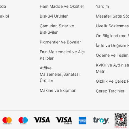
zda
Ham Madde ve Oksitler
Yardım
akibi
Bisküvi Ürünler
Mesafeli Satış Sö
Çamurlar, Sırlar ve
Üyelik Sözleşmes
Bisküviler
Ön Bilgilendirme
Pigmentler ve Boyalar
İade ve Değişim K
Fırın Malzemeleri ve Alçı
Ödeme ve Teslim
Kalıplar
KVKK ve Aydınla
Atölye
Metni
Malzemeleri,Sanatsal
Ürünler
Gizlilik ve Çerez P
Makine ve Ekipman
Çerez Tercihleri