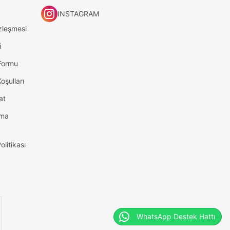
INSTAGRAM
zleşmesi
i
 Formu
oşulları
at
tma
olitikası
WhatsApp Destek Hattı