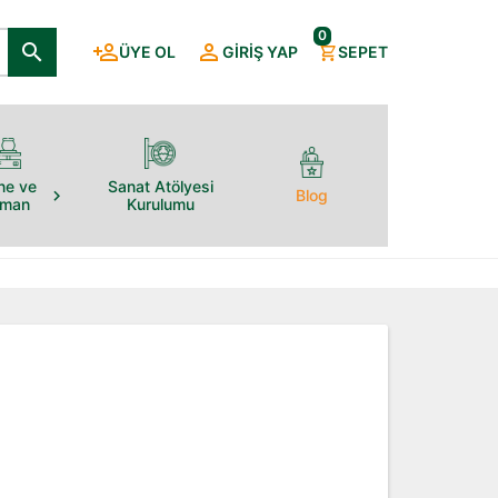
0
ÜYE OL
GIRIŞ YAP
SEPET
ne ve
Sanat Atölyesi
Blog
pman
Kurulumu