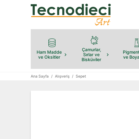
Çamurlar,
Ham Madde
Pigment
Sırlar ve
ve Oksitler
ve Boya
Bisküviler
Ana Sayfa
/
Alışveriş
/
Sepet