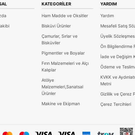
SAL
KATEGORILER
YARDIM
zda
Ham Madde ve Oksitler
Yardım
akibi
Bisküvi Ürünler
Mesafeli Satış Sö
Çamurlar, Sırlar ve
Üyelik Sözleşmes
Bisküviler
Ön Bilgilendirme
Pigmentler ve Boyalar
İade ve Değişim K
Fırın Malzemeleri ve Alçı
Ödeme ve Teslim
Kalıplar
KVKK ve Aydınla
Atölye
Metni
Malzemeleri,Sanatsal
Ürünler
Gizlilik ve Çerez P
Makine ve Ekipman
Çerez Tercihleri