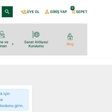
0
ÜYE OL
GIRIŞ YAP
SEPET
ne ve
Sanat Atölyesi
Blog
pman
Kurulumu
k için
le
 kodunu girin.