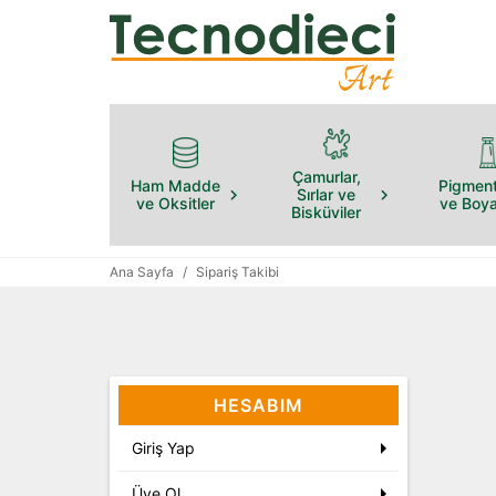
Çamurlar,
Ham Madde
Pigment
Sırlar ve
ve Oksitler
ve Boya
Bisküviler
Ana Sayfa
/
Sipariş Takibi
HESABIM
Giriş Yap
Üye Ol