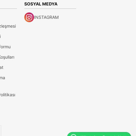
SOSYAL MEDYA
INSTAGRAM
zleşmesi
i
 Formu
oşulları
at
tma
olitikası