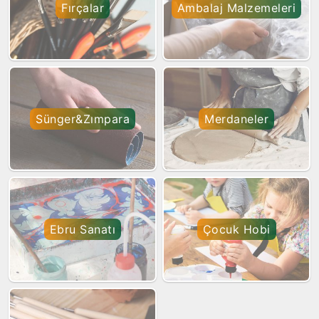
Fırçalar
Ambalaj Malzemeleri
Sünger&Zımpara
Merdaneler
Ebru Sanatı
Çocuk Hobi