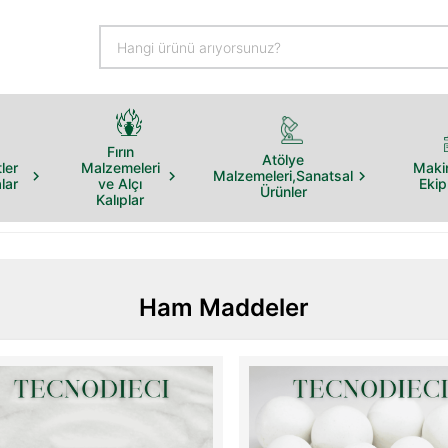
Fırın
Atölye
ler
Malzemeleri
Maki
Malzemeleri,Sanatsal
lar
ve Alçı
Eki
Ürünler
Kalıplar
Ham Maddeler