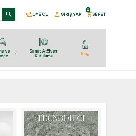
0
ÜYE OL
GIRIŞ YAP
SEPET
ne ve
Sanat Atölyesi
Blog
pman
Kurulumu