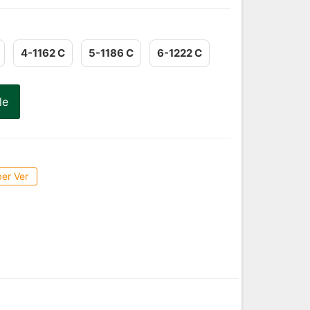
4-1162 C
5-1186 C
6-1222 C
le
er Ver