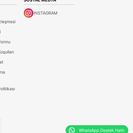
INSTAGRAM
zleşmesi
i
 Formu
oşulları
at
tma
olitikası
WhatsApp Destek Hattı