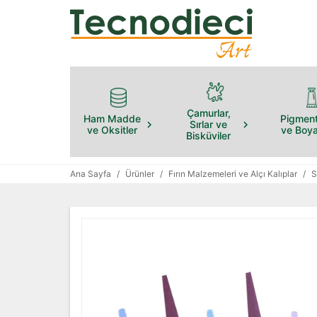
Çamurlar,
Ham Madde
Pigment
Sırlar ve
ve Oksitler
ve Boya
Bisküviler
Ana Sayfa
/
Ürünler
/
Fırın Malzemeleri ve Alçı Kalıplar
/
S