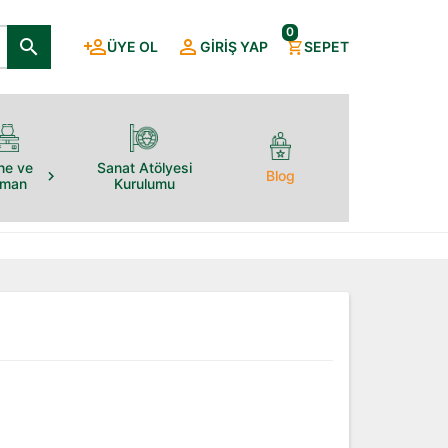
0
ÜYE OL
GIRIŞ YAP
SEPET
ne ve
Sanat Atölyesi
Blog
pman
Kurulumu