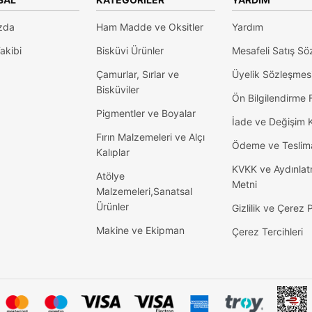
zda
Ham Madde ve Oksitler
Yardım
akibi
Bisküvi Ürünler
Mesafeli Satış Sö
Çamurlar, Sırlar ve
Üyelik Sözleşmes
Bisküviler
Ön Bilgilendirme
Pigmentler ve Boyalar
İade ve Değişim K
Fırın Malzemeleri ve Alçı
Ödeme ve Teslim
Kalıplar
KVKK ve Aydınla
Atölye
Metni
Malzemeleri,Sanatsal
Ürünler
Gizlilik ve Çerez P
Makine ve Ekipman
Çerez Tercihleri