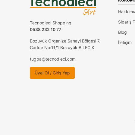
Hakkımı
Sipariş T
Tecnodieci Shopping
0538 232 10 77
Blog
Bozuyük Organize Sanayi Bölgesi 7.
İletişim
Cadde No:11/1 Bozuyük BİLECİK
tugba@tecnodieci.com
Üyel Ol / Giriş Yap