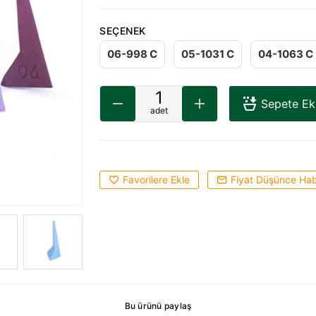
SEÇENEK
06-998 C
05-1031 C
04-1063 C
Sepete Ek
adet
Favorilere Ekle
Fiyat Düşünce Hab
Bu ürünü paylaş