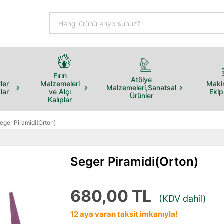
Fırın
Atölye
ler
Malzemeleri
Maki
Malzemeleri,Sanatsal
lar
ve Alçı
Eki
Ürünler
Kalıplar
eger Piramidi(Orton)
Seger Piramidi(Orton)
680,00 TL
(KDV dahil)
12 aya varan taksit imkanıyla!